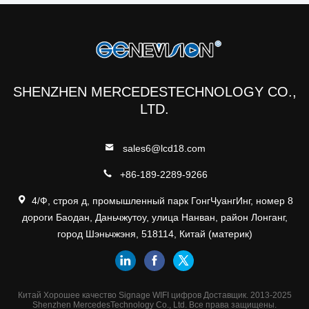
SHENZHEN MERCEDESTECHNOLOGY CO.,
LTD.
sales6@lcd18.com
+86-189-2289-9266
4/Ф, строя д, промышленный парк ГонгЧуангИнг, номер 8
дороги Баодан, Даньчжутоу, улица Нанван, район Лонганг,
город Шэньчжэня, 518114, Китай (материк)
Китай Хорошее качество Signage WIFI цифров Доставщик. 2013-2025
Shenzhen MercedesTechnology Co., Ltd. Все права защищены.