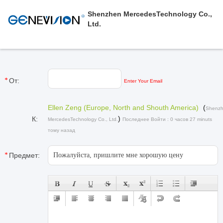
Shenzhen MercedesTechnology Co.,
Ltd.
От:
Enter Your Email
Ellen Zeng (Europe, North and Shouth America)
(
Shenz
)
К:
MercedesTechnology Co., Ltd.
Последнее Войти : 0 часов 27 minuts
тому назад
Предмет: