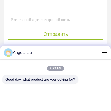
Отправить
Angela Liu
2:29 AM
SHENZHEN MERCEDESTECHNOLOGY CO.,
Good day, what product are you looking for?
LTD.
sales6@lcd18.com
+86-189-22899266