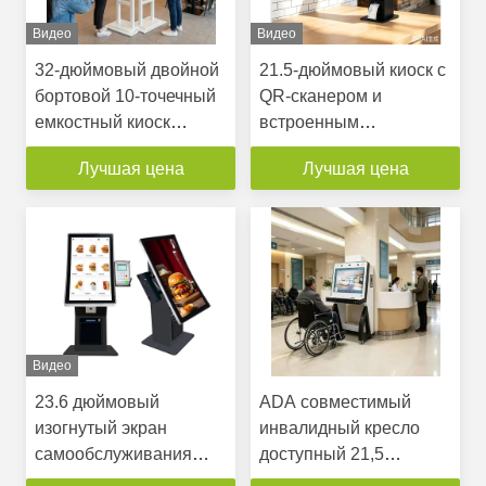
Видео
Видео
32-дюймовый двойной
21.5-дюймовый киоск с
бортовой 10-точечный
QR-сканером и
емкостный киоск
встроенным
самообслуживания
термопринтером для
Лучшая цена
Лучшая цена
сенсорного экрана для
безналичных платежей
ресторана и QSR
Видео
23.6 дюймовый
ADA совместимый
изогнутый экран
инвалидный кресло
самообслуживания
доступный 21,5
киоск с 10-точечным
дюймовый сенсорный