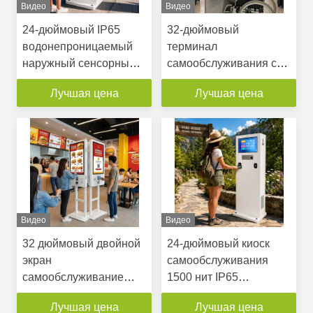
Видео
Видео
24-дюймовый IP65
32-дюймовый
водонепроницаемый
терминал
наружный сенсорный
самообслуживания с
экранированный киоск
высокой яркостью
Лучшая цена
Лучшая цена
с высокой яркостью
экрана, тактильной
15000 нитсов и
клавиатурой со
корпусом из
встроенным шрифтом
нержавеющей стали
Брайля и
316
безбарьерным
дизайном,
соответствующим
стандарту ADA
Видео
Видео
32 дюймовый двойной
24-дюймовый киоск
экран
самообслуживания
самообслуживание
1500 нит IP65
Киоск заказа
водонепроницаемый
Лучшая цена
Лучшая цена
Капацитивный
для улицы с RFID и