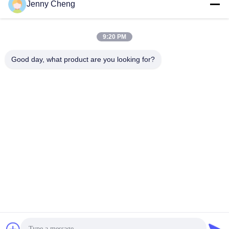
Jenny Cheng
9:20 PM
Good day, what product are you looking for?
Экран касания Whiteboard Lcd Multi средств массовой
информации взаимодействующий
Экран касания Whiteboard
2020-08-27