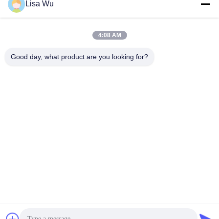
Lisa Wu
4:08 AM
Good day, what product are you looking for?
Андроид 7,1 медиа-проигрыватель Wifi поезда
дистанционного управления андроида входного сигнала
DC Signage 12V цифров автобуса/поезда 18,5 дюймов
Signage цифров шины
2024-11-26
224 мнения
Quakeproof