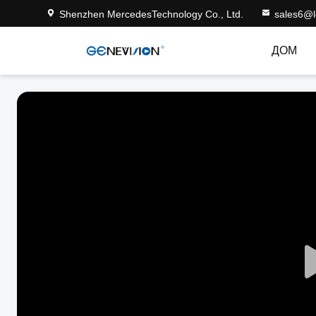
Shenzhen MercedesTechnology Co., Ltd.
sales6@
ДОМ