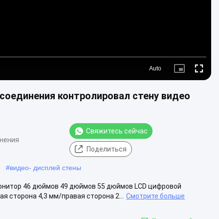
Auto
Picture-
Fullscre
in-
Picture
 соединения контролировал стену видео
Свяжитесь сейчас
мнения
Поделиться
#
видео- дисплей стены
 монитор 46 дюймов 49 дюймов 55 дюймов LCD цифровой
 сторона 4,3 мм/правая сторона 2...
Смотрите больше