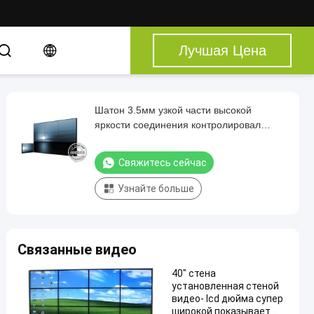
Лучшая Цена
Шатон 3.5мм узкой части высокой
яркости соединения контролировал
стену видео Синьяге 46инч 49инч 55инч
ЛКД цифров
Свяжитесь сейчас
Узнайте больше
Связанные видео
40" стена
установленная стеной
видео- lcd дюйма супер
широкой показывает