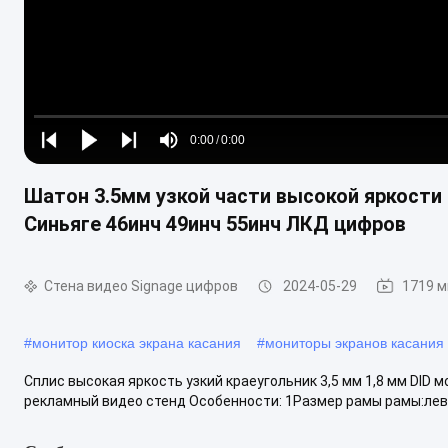
Loaded
:
0%
0:00
/
0:00
Play
Play
Play
Mute
Current
Duration
next
next
Шатон 3.5мм узкой части высокой яркости
Time
Синьяге 46инч 49инч 55инч ЛКД цифров
Стена видео Signage цифров
2024-05-29
1719 
#
монитор киоска экрана касания
#
мониторы экранов касания
Сплис высокая яркость узкий краеугольник 3,5 мм 1,8 мм DID
рекламный видео стенд Особенности: 1Размер рамы рамы:левая