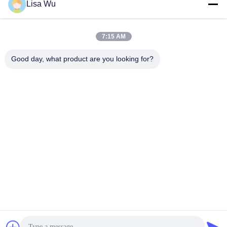
Lisa Wu
7:15 AM
Good day, what product are you looking for?
21.5" и 24" Наземный сенсорный экран Отель
самообслуживание Киоск заказа с принтером билетов
QR-код сканер
Экран сенсорный киоск
2025-09-28
441 мнения