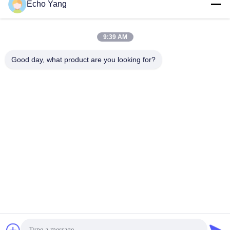
Echo Yang
9:39 AM
Good day, what product are you looking for?
55" до 110" 4K AG Glass Android 12.0 Двойная система 20
точек сенсорный экран Белая доска с камерой и
микрофоном
Экран сенсорный киоск
2025-09-28
70 мнения