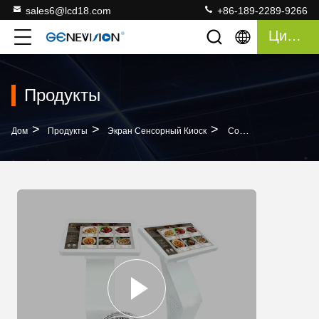
sales6@lcd18.com
+86-189-2289-9266
Цитата
Продукты
>
>
>
Дом
Продукты
Экран Сенсорный Киоск
Собственная Личность Данным По Экрана Касания Проверяя Signage 21,5" Цифров Пол Стоя Подиум Цифров