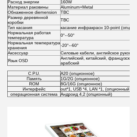
Расход энергии
160W
Материал раковины
Aluminum+Metal
Обнаженное diemension
TBC
Размер деревянной
TBC
коробки
Тип касания
касание инфракрасн 10-point (опцио
Нормальная работая
0°--50°
температура
Нормальная температура
-20°--60°
хранения
Аксессуар
Силовые кабели, английское руковод
Английский, китайский, французский,
Язык OSD
арабский
C.P.U.
A20 (опционное)
Память
1G/2G (опционное)
ROM
8G/16G (опционное)
Интерфейс
out*1, USB *4, LAN *1, (опционный)
операционная система
Андроид 4,2 (опционный)