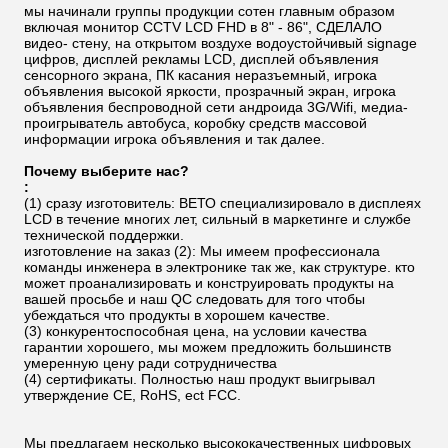
мы начинали группы продукции сотен главным образом
включая монитор CCTV LCD FHD в 8" - 86", СДЕЛАЛО
видео- стену, на открытом воздухе водоустойчивый signage
цифров, дисплей рекламы LCD, дисплей объявления
сенсорного экрана, ПК касания неразъемный, игрока
объявления высокой яркости, прозрачный экран, игрока
объявления беспроводной сети андроида 3G/Wifi, медиа-
проигрыватель автобуса, коробку средств массовой
информации игрока объявления и так далее.
Почему выберите нас?
:
(1) сразу изготовитель: ВЕТО специализировало в дисплеях
LCD в течение многих лет, сильный в маркетинге и службе
технической поддержки.
изготовление на заказ (2): Мы имеем профессионала
команды инженера в электронике так же, как структуре. кто
может проанализировать и конструировать продукты на
вашей просьбе и наш QC следовать для того чтобы
убеждаться что продукты в хорошем качестве.
(3) конкурентоспособная цена, на условии качества
гарантии хорошего, мы можем предложить большинств
умеренную цену ради сотрудничества
(4) сертификаты. Полностью наш продукт выигрывал
утверждение CE, RoHS, ect FCC.
Мы предлагаем несколько высококачественных цифровых