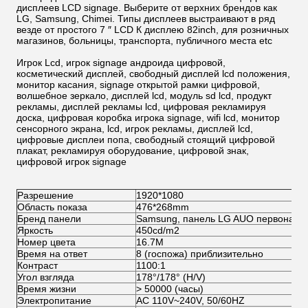
дисплеев LCD signage. Выберите от верхних брендов как
LG, Samsung, Chimei. Типы дисплеев выстраивают в ряд
везде от простого 7 ″ LCD К дисплею 82inch, для розничных
магазинов, больницы, транспорта, публичного места etc
Игрок Lcd, игрок signage андроида цифровой,
косметический дисплей, свободный дисплей lcd положения,
монитор касания, signage открытой рамки цифровой,
волшебное зеркало, дисплей lcd, модуль sd lcd, продукт
рекламы, дисплей рекламы lcd, цифровая рекламируя
доска, цифровая коробка игрока signage, wifi lcd, монитор
сенсорного экрана, lcd, игрок рекламы, дисплей lcd,
цифровые дисплеи попа, свободный стоящий цифровой
плакат, рекламируя оборудование, цифровой знак,
цифровой игрок signage
Разрешение
1920*1080
Область показа
476*268mm
Бренд панели
Samsung, панель LG AUO первоначал
Яркость
450cd/m2
Номер цвета
16.7M
Время на ответ
8 (госпожа) приблизительно
Контраст
1100:1
Угол взгляда
178°/178° (H/V)
Время жизни
> 50000 (часы)
Электропитание
AC 110V~240V, 50/60HZ