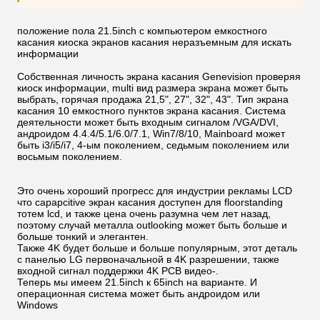
положение пола 21.5inch с компьютером емкостного
касания киоска экранов касания неразъемным для искать
информации
Собственная личность экрана касания Genevision проверяя
киоск информации, multi вид размера экрана может быть
выбрать, горячая продажа 21,5", 27", 32", 43". Тип экрана
касания 10 емкостного пунктов экрана касания. Система
деятельности может быть входным сигналом /VGA/DVI,
андроидом 4.4.4/5.1/6.0/7.1, Win7/8/10, Mainboard может
быть i3/i5/i7, 4-ым поколением, седьмым поколением или
восьмым поколением.
Это очень хороший прогресс для индустрии рекламы LCD
что capapcitive экран касания доступен для floorstanding
тотем lcd, и также цена очень разумна чем лет назад,
поэтому случай металла outlooking может быть больше и
больше тонкий и элегантен.
Также 4K будет больше и больше популярным, этот деталь
с панелью LG первоначальной в 4K разрешении, также
входной сигнал поддержки 4K PCB видео-.
Теперь мы имеем 21.5inch к 65inch на варианте. И
операционная система может быть андроидом или
Windows