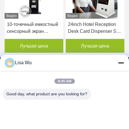
Видео
Видео
10-точечный емкостный
24inch Hotel Reception
сенсорный экран
Desk Card Dispenser Self
самообслуживания
Check In Out Payment
Киоск оплаты с 24-
Machine with Camera
Лучшая цена
Лучшая цена
дюймовым настольным
принтером
Lisa Wu
8:45 AM
SHENZHEN MERCEDESTECHNOLOGY CO.,
Good day, what product are you looking for?
LTD.
sales6@lcd18.com
+86-189-2289-9266