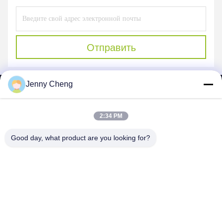
Отправить
Jenny Cheng
2:34 PM
SHENZHEN MERCEDESTECHNOLOGY CO.,
Good day, what product are you looking for?
LTD.
sales6@lcd18.com
+86-189-22899266
4/Ф, строя д, промышленный парк ГонгЧуангИнг, номер 8