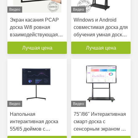
Видео
Видео
Экран касания PCAP
Windows и Android
доска Wifi ровная
совместимая доска для
взаимодействующая
обучения умная доска
Lcd 10 пунктов умная
с возможностью
Лучшая цена
Лучшая цена
поддерживает
микрофона
программное
обеспечение
Видео
Видео
Напольная
75"/86" Интерактивная
интерактивная доска
смарт-доска с
55/65 дюймов с
сенсорным экраном и
мобильной учебной
двумя ОС для