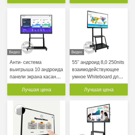
для школы и
Умная плата для
конференц-зала
конференц-зала
Видео
Видео
Анти- система
55" андроид 8,0 250nits
выигрыша 10 андроида
взаимодействующее
панели экрана касания
умное Whiteboard для
инфракрасн дюйма
конференц-зала
Лучшая цена
Лучшая цена
стекла 85 дюймов 4К
плоская двойная