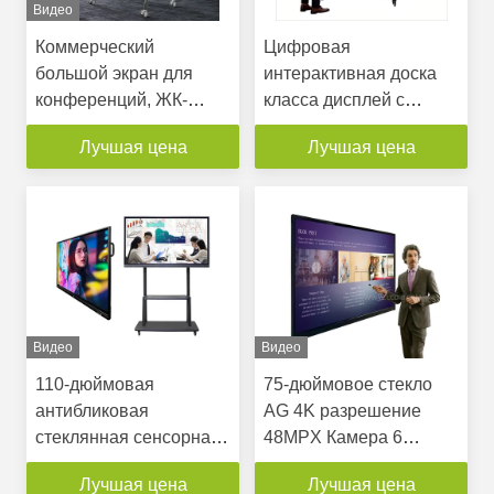
Видео
Коммерческий
Цифровая
большой экран для
интерактивная доска
конференций, ЖК-
класса дисплей с
дисплей для вывесок,
сенсорным экраном 4K
Лучшая цена
Лучшая цена
система Android, 4K
LCD Smart Board
UHD монитор
Android 13 OS 40-
точечный сенсорный
алюминиевый каркас
Видео
Видео
110-дюймовая
75-дюймовое стекло
антибликовая
AG 4K разрешение
стеклянная сенсорная
48MPX Камера 6
доска 4K разрешения
массивный микрофон
Лучшая цена
Лучшая цена
Android PC All In One
сенсорный экран