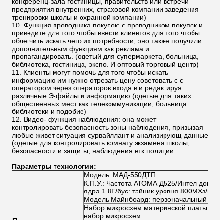
конференц-зала гостиницы, правительств или встречи
предприятия внутренних, страховой компании заведения
тренировки школы и охранной компании)
Функция проводника покупок: с проводником покупок и
приведите для того чтобы ввести клиентов для того чтобы
облегчить искать чего их потребности, оно также получили
дополнительным функциям как реклама и
пропагандировать. (одетый для супермаркета, больница,
библиотека, гостиница, экспо. И оптовый торговый центр)
Клиенты могут помочь для того чтобы искать
информацию им нужно отрезать цену советовать с с
оператором через операторов входя в и редактируя
различные Э-файлы и информацию (одетые для таких
общественных мест как телекоммуникации, больница
библиотеки и подобие)
Видео- функция наблюдения: она может
контролировать безопасность зоны наблюдения, призывая
любые живет ситуация сурвайллант и анализирующ данные
(одетые для контролировать комнату экзамена школы,
безопасности и защиты, наблюдения етк полиции.
Параметры технологии:
Модель: МАД-550ДТП
К.П.У.: Частота АТОМА Д525/Интел домин
ядра 1.8Г/бус: тайник уровня 800МХз/вто
Модель Майнбоард: первоначальный Ин
Набор микросхем материнской платы: И
набор микросхем.