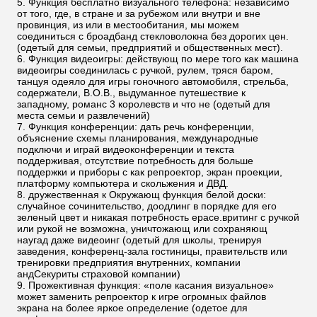
Функция бесплатно визуального телефона: независимо
от того, где, в стране и за рубежом или внутри и вне
провинция, из или в местообитания, мы можем
соединиться с броадбанд стекловолокна без дорогих цен.
(одетый для семьи, предприятий и общественных мест).
Функция видеоигры: действующ по мере того как машина
видеоигры соединилась с ручкой, рулем, тряся баром,
танцуя одеяло для игры гоночного автомобиля, стрельба,
содержатели, В.О.В., выдуманное путешествие к
западному, романс 3 королевств и что не (одетый для
места семьи и развлечений)
Функция конференции: дать речь конференции,
объяснение схемы планирования, международные
подключи и играй видеоконференции и текста
поддерживая, отсутствие потребность для больше
поддержки и приборы с как репроектор, экран проекции,
платформу компьютера и скольжения и ДВД.
дружественная к Окружающ функция белой доски:
случайное сочинительство, доодлинг в порядке для его
зеленый цвет и никакая потребность ерасе.вритинг с ручкой
или рукой не возможна, уничтожающ или сохраняющ
наугад даже видеоинг (одетый для школы, тренируя
заведения, конференц-зала гостиницы, правительств или
тренировки предприятия внутренних, компании
андСекуриты страховой компании)
Прожективная функция: «поле касания визуальное»
может заменить репроектор к игре огромных файлов
экрана на более яркое определение (одетое для