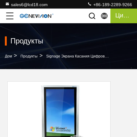
sales6@lcd18.com
+86-189-2289-9266
Цитата
Продукты
>
>
>
Дом
Продукты
Signage Экрана Касания Цифровой
55 Дюймов