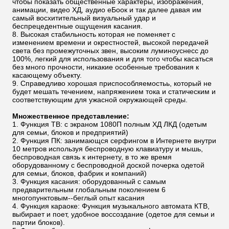
чтобы показать общественные характеры, изображения,
анимации, видео ХД, аудио еБоок и так далее давая им
самый восхитительный визуальный удар и
беспрецедентные ощущения касания.
Высокая стабильность которая не поменяет с
изменением времени и окрестностей, высокой передачей
света без промежуточных звен, высоким луминоуснесс до
100%, легкий для использования и для того чтобы касаться
без много прочности, никакие особенные требования к
касающему объекту.
Справедливо хорошая приспособляемостьь, который не
будет мешать течением, напряжением тока и статическим и
соответствующим для ужасной окружающей среды.
Множественное представление:
Функция ТВ: с экраном 1080П полным ХД ЛКД (одетым
для семьи, блоков и предприятий)
Функция ПК: занимающся серфингом в Интернете внутри
10 метров используя беспроводную клавиатуру и мышь,
беспроводная связь к интернету, в то же время
оборудованному с беспроводной доской почерка одетой
для семьи, блоков, фабрик и компаний)
Функция касания: оборудованный с самым
предварительным глобальным поколением 6
многопунктовым--беглый опыт касания
Функция караоке: Функция музыкального автомата КТВ,
выбирает и поет, удобное воссоздание (одетое для семьи и
партии блоков).