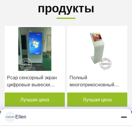
продукты
Полный
Алюминиевые профили
многоприкосновный
55" сенсорный экран
экран цифровой плакат
Цифровая вывеска
киоск 22 дюймовый ЖК-
светодиодный экран
Лучшая цена
Лучшая цена
дисплей с музыкальным
Дисплей 500cd/M2
альбомом
Яркость
Ellen