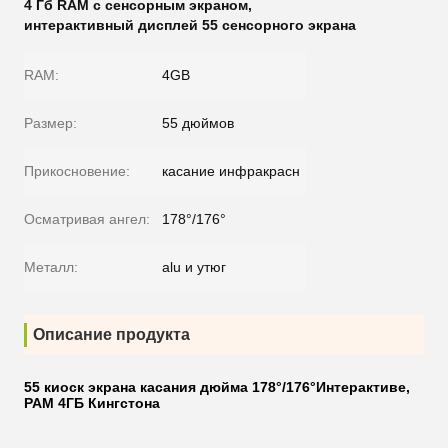
4 Гб RAM с сенсорным экраном
,
интерактивный дисплей 55 сенсорного экрана
RAM:
4GB
Размер:
55 дюймов
Прикосновение:
касание инфракрасн
Осматривая ангел:
178°/176°
Металл:
alu и утюг
Описание продукта
55 киоск экрана касания дюйма 178°/176°Интерактиве,
РАМ 4ГБ Кингстона