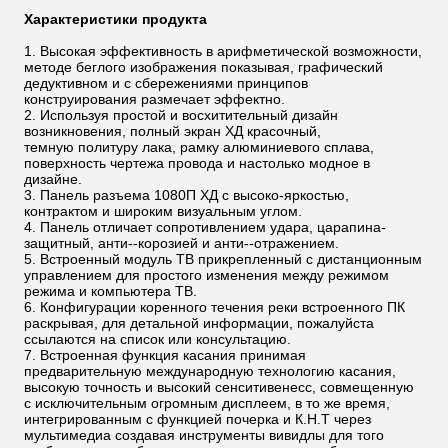
Характеристики продукта
Высокая эффективность в арифметической возможности,
методе беглого изображения показывая, графический
дедуктивном и с сбережениями принципов
конструирования размечает эффектно.
Используя простой и восхитительный дизайн
возникновения, полный экран ХД красочный,
темную политуру лака, рамку
алюминиевого сплава,
поверхность чертежа провода и настолько модное в
дизайне.
Панель разъема 1080П ХД с высоко-яркостью,
контрактом и широким визуальным углом.
Панель отличает сопротивлением удара, царапина-
защитный, анти--корозией и анти--отражением.
Встроенный модуль ТВ прикрепленный с дистанционным
управлением для простого изменения между режимом
режима и компьютера ТВ.
Конфигурации коренного течения реки встроенного ПК
раскрывая, для детальной информации, пожалуйста
ссылаются на список или консультацию.
Встроенная функция касания принимая
предварительную международную технологию касания,
высокую точность и высокий сенситивенесс, совмещенную
с исключительным огромным дисплеем, в то же время,
интегрированным с функцией почерка и К.Н.Т через
мультимедиа создавая инструменты вивидлы для того