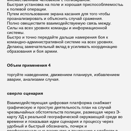
Быстрая установка на поле и хорошая приспособляемостьь
к полевой операции.
Путем использование экрана касания для того чтобы
проанализировать и объяснить случай сражения.
Полно овеществите взаимодействуемую связь между.
Силы на всех уровнях команды и информационной
системы.
Быстро и точно передайте дальше намерения боя к
командно-административной системе на всех уровнях.
Делающ замечательный вклад в усиливать координацию
образования и боя армии.
Объем применения 4
торгуйте наведением, движением планируя, избавлением
аварии, анализами случая.
сверло сценария
Взаимодействующая цифровая платформа снабжает
графическую и простую деятельность план на случай
чрезвычайных обстоятельств полиции, размещая через Э-
карту ХД к реальной географической окружающей среде во
времени и показывая идеи сценария и процессу через
удобный и быстрый обозначать, почерк и
профессиональные раскрытие и тенденцию к слабости в