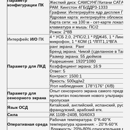
Параметр
Жесткий диск: САМСУНГ/Хитачи САТА3.0
конфигурации ПК
РАМ: Кингстон 4ГБ/ДДР3-1333
Графики: Интегрируйте ядр дисплея ГМА
Ядровая карта: интегрируйте обломок Ре
Карта сети: на 100 м - сет-карте локальн
клавиатура и мышь: ПС/2
Рожок: 2*8В
4 * УСБ 2,0, 2*ПС/2,1 * РДЖ45, 1 * Лини-в,
Интерфейс
И/О
ПК
микрофон, 1 * КОМ (1 *ЛПТ1,1*ВГА
ранг экрана: Ранг
Бренд экрана: Чимэй (сделанное в Тайва
Размер экрана: 55 дюймов
Разрешение: 1920*1080
Параметр для ЛКД
Коэффициент экрана: 16:9
Ответ: 5
Контраст: 1500:1
Яркость: 500кд/м2
Угол наблюдения: 178°/176° (Х/В)
Опыт сенсорного экрана самого предвар
Параметр для
мультитач поколения нового ультракрасн
сенсорного экрана
пропуская
Китайский, английский, испанский, русски
Язык ОСД
французский, арабский етк.
Сила
АК 110В~240В, 50/60ХЗ
Рабочая температура: 0°К-40°К
Оперативная среда
температура хранения: - 20°К-60°К
Влажность: 20%-80% относительная вла