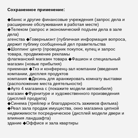
Сохраненное применение:
◆банкс и другие финансовые учреждения (запрос дела и
расширение обслуживания в работая месте)
◆Телеком (запрос и экономический подъем дела в зале
дела)
агенства ◆Говерньмэнт (публичная информация вопроса,
держит публику сообщенный дел правительства
◆Шоппинг центр (проводник покупок, купец и запрос
товара, продвижение рекламы
флагманский магазин товара ◆Фашион и специальный
магазин (новые прибытия)
приемная ◆Тхэ и конференц-зал компании (введения
компании, дисплея продуктов
компания ◆Десинь для аранжировать комнату выставки
(расположение места деятельности)
◆Ауто 4 магазина с (покажите модели автомобиля)
магазин ◆Фурнитуре и художественного произведения
(дисплей продукта)
◆Синема (трейлер и благодарность зажимов фильма)
◆Реал зала продаж имущества, окно магазина цепной
недвижимости посредническое (дисплей модели двери и
влияния ландшафта)
здание ◆Оффисе и зала квартиры