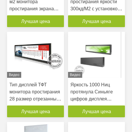
м2 монитора
простирания яркости
простирания экрана
300кд/М2 с установкой
касания андроида БОЭ
края полки
Лучшая цена
Лучшая цена
1920*360
Видео
Видео
Тип дисплей ТФТ
Яркость 1000 Ниц
монитора простирания
протянула Синьяге
28 размер отрезанный
цифров дисплея
дюймами особенный
монитора ультра
Лучшая цена
Лучшая цена
для игрока рекламы
широкий для
автобуса
собственной личности
супермаркета