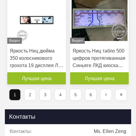
яркости андроида
Видео
Видео
Яркость Ниц дюйма
Яркость Ниц табло 500
350 колосникового
цифров протягиванная
грохота 19 дисплея Лкд
Синьяге ЛКД киоска
открытой рамки
ультра тонко
Лучшая цена
Лучшая цена
опционная
протягиванная для
полки супермаркета
1
2
3
4
5
6
автобуса
Контакты
Контакты:
Ms. Ellen Zeng