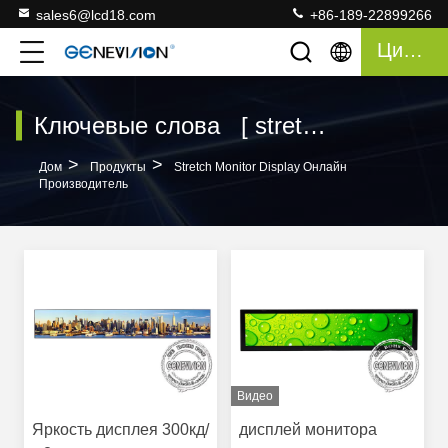
sales6@lcd18.com
+86-189-22899266
Цитата
Ключевые слова [ stretch monitor display ] Совпадение 67 Продукты
>
>
Дом
Продукты
Stretch Monitor Display Онлайн
Производитель
Видео
Яркость дисплея 300кд/
дисплей монитора