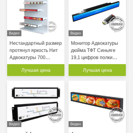
Видео
Видео
Нестандартный размер
Монитор Адвокатуры
протянул яркость Нит
дюйма ТФТ Синьяге
Адвокатуры 700
19,1 цифров полки
экранов рекламы Лкд
дисплея БОЭ
Лучшая цена
Лучшая цена
дисплея монитора
первоначальной
протягиванный
панелью Лкд
Видео
Видео