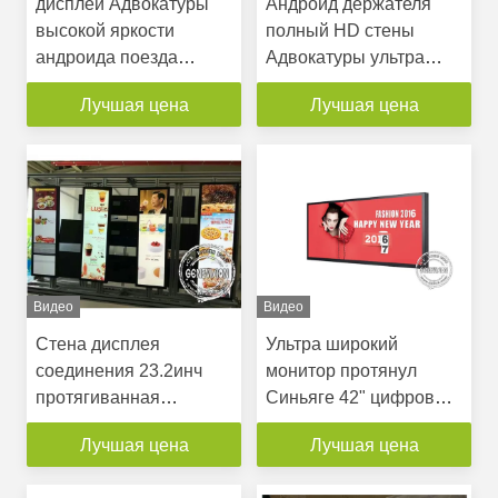
дисплей Адвокатуры
Андроид держателя
высокой яркости
полный HD стены
андроида поезда
Адвокатуры ультра
открытой рамки
широкий протянул
Лучшая цена
Лучшая цена
дисплея Вифи
дюйм 700cd/M2
протягиванный
дисплея 57,5 Lcd
автобусом ЛКД 28
яркости
дюймов
Видео
Видео
Стена дисплея
Ультра широкий
соединения 23.2инч
монитор протянул
протягиванная
Синьяге 42" цифров
супермаркетом ЛКД ДП
края полки дисплея
Лучшая цена
Лучшая цена
видео-, игрок
Лкд для супермаркета
Адвокатуры высокой