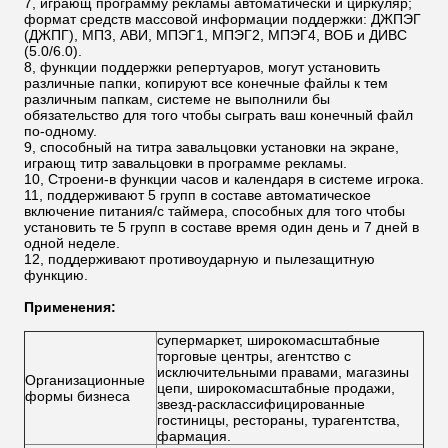
7, играющ программу рекламы автоматически и циркуляр;
формат средств массовой информации поддержки: ДЖПЭГ
(ДЖПГ), МП3, АВИ, МПЭГ1, МПЭГ2, МПЭГ4, ВОБ и ДИВС
(5.0/6.0).
8, функции поддержки репертуаров, могут установить
различные папки, копируют все конечные файлы к тем
различным папкам, системе не выполнили бы
обязательство для того чтобы сыграть ваш конечный файл
по-одному.
9, способный на титра завальцовки установки на экране,
играющ титр завальцовки в программе рекламы.
10, Строени-в функции часов и календаря в системе игрока.
11, поддерживают 5 групп в составе автоматическое
включение питания/с таймера, способных для того чтобы
установить те 5 групп в составе время один день и 7 дней в
одной неделе.
12, поддерживают противоударную и пылезащитную
функцию.
Применения:
супермаркет, широкомасштабные
торговые центры, агентство с
исключительными правами, магазины
Организационные
цепи, широкомасштабные продажи,
формы бизнеса
звезд-расклассифицированные
гостиницы, рестораны, турагентства,
фармация.