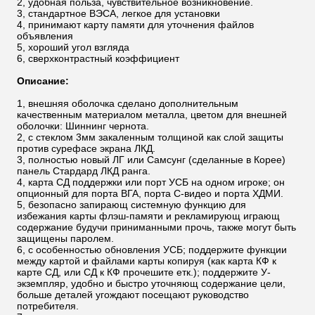
2, удобная польза, чувствительное возникновение.
3, стандартное ВЭСА, легкое для установки
4, принимают карту памяти для уточнения файлов
объявления
5, хороший угол взгляда
6, сверхконтрастный коэффициент
Описание:
1, внешняя оболочка сделано дополнительным
качественным материалом металла, цветом для внешней
оболочки: Шиннинг чернота.
2, с стеклом 3мм закаленным толщиной как слой защиты
против сурефасе экрана ЛКД.
3, полностью новый ЛГ или Самсунг (сделанные в Корее)
панель Стардард ЛКД ранга.
4, карта СД поддержки или порт УСБ на одном игроке; он
опционный для порта ВГА, порта С-видео и порта ХДМИ.
5, безопасно запирающ системную функцию для
избежания карты флэш-памяти и рекламирующ играющ
содержание будучи приниманными прочь, также могут быть
защищены паролем.
6, с особенностью обновления УСБ; поддержите функции
между картой и файлами карты копируя (как карта КФ к
карте СД, или СД к КФ прочешите етк.); поддержите У-
экземпляр, удобно и быстро уточняющ содержание цели,
больше деталей угождают посещают руководство
потребителя.