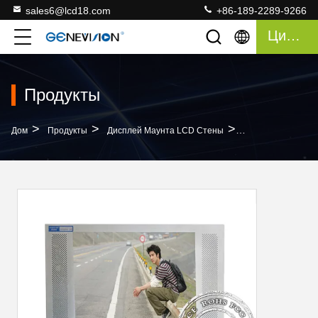
sales6@lcd18.com
+86-189-2289-9266
Цитата
Продукты
>
>
>
Дом
Продукты
Дисплей Маунта LCD Стены
Супер Уменьшите