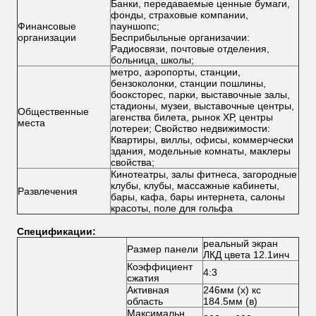
Банки, передаваемые ценные бумаги,
фонды, страховые компании,
Финансовые
пауншопс;
организации
Бесприбыльные организачии:
Радиосвязи, почтовые отделения,
больница, школы;
метро, аэропорты, станции,
бензоколонки, станции пошлины,
бооксторес, парки, выставочные залы,
стадионы, музеи, выставочные центры,
Общественные
агенства билета, рынок ХР, центры
места
лотереи; Свойство недвижимости:
Квартиры, виллы, офисы, коммерчески
здания, модельные комнаты, маклеры
свойства;
Кинотеатры, залы фитнеса, загородные
клубы, клубы, массажные кабинеты,
Развлечения
бары, кафа, бары интернета, салоны
красоты, поле для гольфа
Спецификации:
реальный экран
Размер панели
ЛКД цвета 12.1инч
Коэффициент
4:3
сжатия
Активная
246мм (х) кс
область
184.5мм (в)
Максимальн