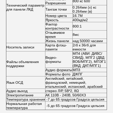
800 кс 600
Разрешение
Технический параметр
0.264мм (х) кс
для панели ЛКД
Тангаж точки
0.264мм (в)
Номер цвета
16.7М
Яркость
400кд/м2
Фактор
800:1
контрастности
Отзывчивое
8мс
время
Жизнь панели
над 50000 часами
Карта флэш-
2гб к 36гб для
Носитель записи
памяти
емкости
МП4 (АВИ: ДИВС/
Видео-
СВИД), МПГ2 (ДВД:
форматы
ВОБ/МПГ2), МПЭГ1
Файлы объявления
(ВКД: ДАТ/МПГ1)
поддержки
Аудио форматы
МП3
Форматы фото
ДЖПГ
Английский, китайский,
Язык ОСД
французский, немецкий,
итальянский, испанский, арабский
Аудио выход
стерео Л/Р, 5В*2, 8Ω
Электропитание
АК 110В - 240В, 50/60ХЗ
Температура хранения
-7 до 65 градусов Градуса цельсия
Нормальная работая
-5 до 65 градусов Градуса цельсия
температура