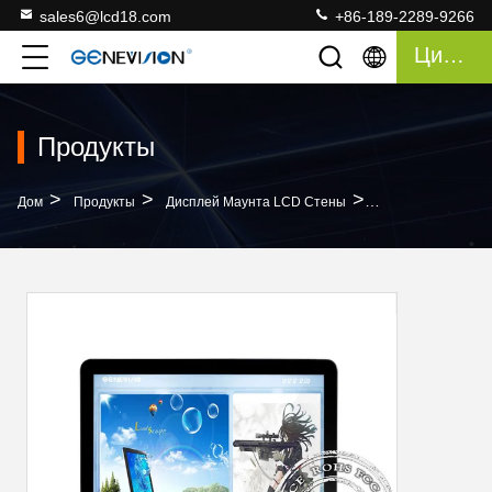
sales6@lcd18.com
+86-189-2289-9266
Цитата
Продукты
>
>
>
Дом
Продукты
Дисплей Маунта LCD Стены
Signage TFT Wifi