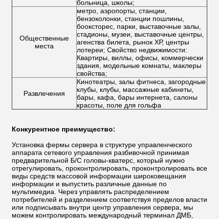
больница, школы;
метро, аэропорты, станции,
бензоколонки, станции пошлины,
бооксторес, парки, выставочные залы,
стадионы, музеи, выставочные центры,
Общественные
агенства билета, рынок ХР, центры
места
лотереи; Свойство недвижимости:
Квартиры, виллы, офисы, коммерчески
здания, модельные комнаты, маклеры
свойства;
Кинотеатры, залы фитнеса, загородные
клубы, клубы, массажные кабинеты,
Развлечения
бары, кафа, бары интернета, салоны
красоты, поле для гольфа
Конкурентное преимущество:
Установка фермы сервера в структуре управленческого
аппарата сетевого управления разбивочной принимая
предварительной Б/С головы-кватерс, который нужно
отрегулировать, проконтролировать, проконтролировать все
виды средств массовой информации широковещания
информации и выпустить различные данные по
мультимедиа. Через управлять распределением
потребителей и разделением соответствуя пределов власти
или подписывать внутри центр управления сервера, мы
можем контролировать международный терминал ДМБ,