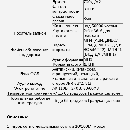
Яркость
700кд/м2
Фактор
3000:1
контрастности
Отзывчивое
8мс
время
Жизнь панели
над 50000 часами
Карта флэш-
2гб к 36гб для
Носитель записи
памяти
емкости
МП4 (АВИ: ДИВС/
Видео-
СВИД), МПГ2 (ДВД:
форматы
ВОБ/МПГ2), МПЭГ1
Файлы объявления
(ВКД: ДАТ/МПГ1)
поддержки
Аудио форматы
МП3
Форматы фото
ДЖПГ
Английский, китайский,
Язык ОСД
французский, немецкий,
итальянский, испанский, арабский
Аудио выход
стерео Л/Р, 5В*2, 8Ω
Электропитание
АК 110В - 240В, 50/60ХЗ
Температура хранения
-7 до 65 градусов Градуса цельсия
Нормальная работая
-5 до 65 градусов Градуса цельсия
температура
Описание:
1, игрок сети с локальными сетями 10/100М, может