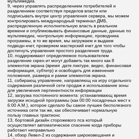
мультимедиа.
9, через управлять распределением потребителей и
разделением соответствуя пределов власти или
подписывать внутри центр управления сервера, мы можем
контролировать международный терминал ДМБ,
распределенную исполнительную власть в реальном
времени и опубликовывать финансовые данные, данные по
мультимедиа, чонтрольную информацию, проводника
программы, в то же время, мы загружаем и выдаем
подводн-кчет, проверяем мастерский кчет для того чтобы
достигнуть управления простого разделения труда.
10, поддерживают определяемое пользователем
разделение скрен.ит могут добавить так много как 8
элементов экрана (время .дате.пиктуре, видео, финансовая
информация, субтитр) и освободить для изменения
положения, размера и рамки элементов экрана.
11, собирающ управление, направляющ на игру отдельного
содержания различной сети продаж и использование зоны
для увеличения пертинентности информации
12, загрузка постоянного момента: устанавливающ время
загрузки исходной программы (как 00:00 посадочных мест к
6:00 А.М.), которое сделало бы самое лучшее бесполезного
источника сети так же, как обеспечивает нормальную
пользу главных трактионс
13, бортовой дизайн сторожевого пса который
осуществляет автоматическое спасение когда приборы
работают неправильно
14, обзор Левел-2 из содержания широковещания и