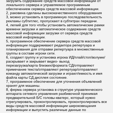
загрузить содержание средств массовой информации от
локального сервера и управляемое программным
обеспечением сервера средств массовой информации.
2, раковина сделаны высококачественного оборудования
3, можно установить в программную последовательность
рекламы субтитлес, пропускают в субтитрах передачи.
4, легкий для того чтобы установить автоматические рамки
времени загрузки и автоматическое содержание средств
массовой информации загрузки от сервера средств
массовой информации.
5, программное обеспечение сервера средств массовой
информации поддерживают редактора репертуара и
планирования для отправки репертуара в множественные
группы в составе игроки сети.
6, создают группу и установка игрока ИД/плай/стоп/волуме/
раскрывает и закрывает видео- выход
перезагрузка/карта близких/формата СД/отправляют
примечание текста/отправляют репертуар/отправляют
команду автоматической загрузки и играют/емкость и имя
файла карты СД дисплея состояние.
7, программное обеспечение для уточнения объявлений
хранят для машины.
8, ферма сервера установка в структуре управленческого
аппарата сетевого управления разбивочной принимая
предварительной Б/С головы-кватерс, который нужно
отрегулировать, проконтролировать, проконтролировать все
виды средств массовой информации широковещания
информации и выпустить различные данные по