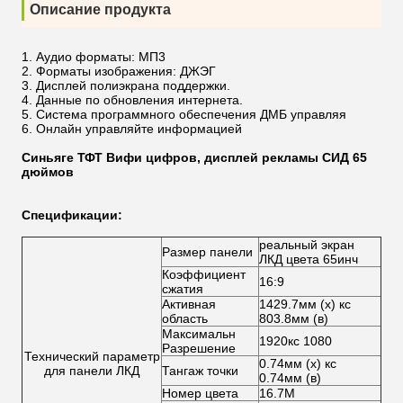
Описание продукта
Аудио форматы: МП3
Форматы изображения: ДЖЭГ
Дисплей полиэкрана поддержки.
Данные по обновления интернета.
Система программного обеспечения ДМБ управляя
Онлайн управляйте информацией
Синьяге ТФТ Вифи цифров, дисплей рекламы СИД 65
дюймов
Спецификации:
реальный экран
Размер панели
ЛКД цвета 65инч
Коэффициент
16:9
сжатия
Активная
1429.7мм (х) кс
область
803.8мм (в)
Максимальн
1920кс 1080
Разрешение
Технический параметр
0.74мм (х) кс
для панели ЛКД
Тангаж точки
0.74мм (в)
Номер цвета
16.7М