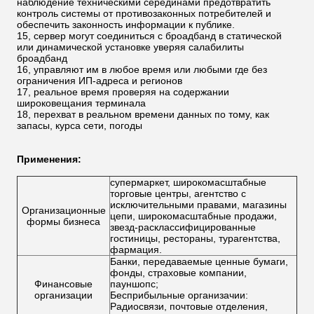
наблюдение техническими серединами предотвратить
контроль системы от противозаконных потребителей и
обеспечить законность информации к публике.
15, сервер могут соединиться с броадбанд в статической
или динамической установке уверяя салабилиты
броадбанд
16, управляют им в любое время или любыми где без
ограничения ИП-адреса и регионов
17, реальное время проверяя на содержании
широковещания терминала
18, перехват в реальном времени данных по тому, как
запасы, курса сети, погоды
Применения:
супермаркет, широкомасштабные
торговые центры, агентство с
исключительными правами, магазины
Организационные
цепи, широкомасштабные продажи,
формы бизнеса
звезд-расклассифицированные
гостиницы, рестораны, турагентства,
фармация.
Банки, передаваемые ценные бумаги,
фонды, страховые компании,
Финансовые
пауншопс;
организации
Бесприбыльные организачии:
Радиосвязи, почтовые отделения,