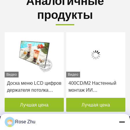
Аналогичные
продукты
Видео
Видео
Доска меню LCD цифров
400CD/M2 Настенный
держателя потолка
монтаж ИИ
держателя стены для
распознавание лица
ресторана
LCD Рекламный дисплей
Лучшая цена
Лучшая цена
цифровой вывески
лифта
Rose Zhu