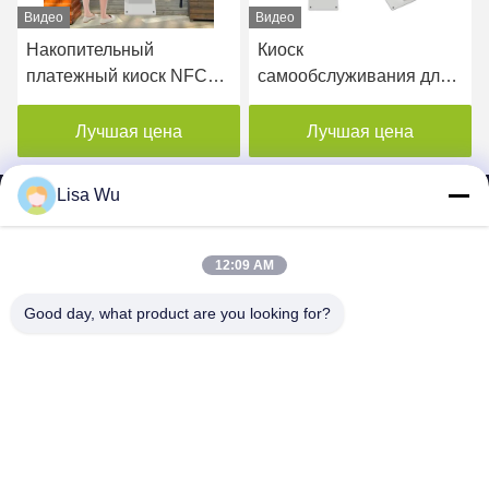
Видео
Видео
Накопительный
Киоск
платежный киоск NFC
самообслуживания для
принтер киоск наружный
заказа в ресторане,
микрофон динамик с
уличный киоск
Лучшая цена
Лучшая цена
наклейкой на этикетку
самообслуживания с
сенсорным экраном
Lisa Wu
PCAP, 15,6-дюймовая
система
самообслуживания POS
12:09 AM
SHENZHEN MERCEDESTECHNOLOGY CO.,
Good day, what product are you looking for?
LTD.
sales6@lcd18.com
+86-189-2289-9266
4/Ф, строя д, промышленный парк ГонгЧуангИнг, номер 8