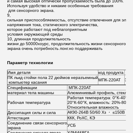
и самая высокая оптически пропускаемость была до 100%.
Используя удобство и никакие особенные требования
для сенсорного экрана.
9,
сильная приспособляемостьь, отсутствие отвлечения для элект
напряжения тока, статического электричества,
которое работают под неблагоприятным
условия окружающей среды
10, длинная продолжительность
жизни до 50000хоурс, продолжительность жизни сенсорного
экрана очень потребность лонг.но поддерживать
Параметр технологии
Имя деталя
код продукта
тип
ПК лькд стойки пола 22 дюймов неразъемный
МПК-220АТ
Экр
компьютер касания
Спецификации
МПК-220АТ
материал тела машины
Алюминиевый профиль, стекло 
Работая температура: 0°К-40°К, 
Рабочая температура
20°К-60°К, влажность: 20%-80%
Относительная влажность
АК90-264В 50/60 Хз ・ ≤150В (ма
Диссипация силы и сила
Аттестация
ККК, РоХС, КЭ
Соединение связи сенсорного
УСБ
экрана
Соединение сигнала ввода
ХДМИ&ВГА