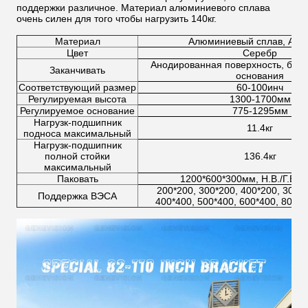
поддержки различное. Материал алюминиевого сплава
очень силен для того чтобы нагрузить 140кг.
Материал
Алюминиевый сплав, А60
Цвет
Серебр
Анодированная поверхность, блес
Заканчивать
основания
Соответствующий размер
60-100инч
Регулируемая высота
1300-1700мм
Регулируемое основание
775-1295мм
Нагрузк-подшипник
11.4кг
подноса максимальный
Нагрузк-подшипник
полной стойки
136.4кг
максимальный
Паковать
1200*600*300мм, Н.В./Г.В.: 
200*200, 300*200, 400*200, 300*3
Поддержка ВЭСА
400*400, 500*400, 600*400, 800*6