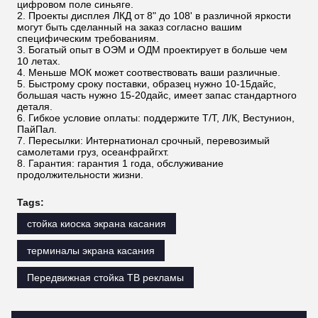
цифровом поле синьяге.
2. Проекты дисплея ЛКД от 8" до 108' в различной яркости
могут быть сделанный на заказ согласно вашим
специфическим требованиям.
3. Богатый опыт в ОЭМ и ОДМ проектирует в больше чем
10 летах.
4. Меньше МОК может соотвествовать ваши различные.
5. Быстрому сроку поставки, образец нужно 10-15дайс,
большая часть нужно 15-20дайс, имеет запас стандартного
деталя.
6. Гибкое условие оплаты: поддержите Т/Т, Л/К, Вестунион,
ПайПал.
7. Пересылки: Интернатионал срочный, перевозимый
самолетами груз, осеанфрайгхт.
8. Гарантия: гарантия 1 года, обслуживание
продолжительности жизни.
Tags:
стойка киоска экрана касания
терминалы экрана касания
Передвижная стойка ТВ рекламы