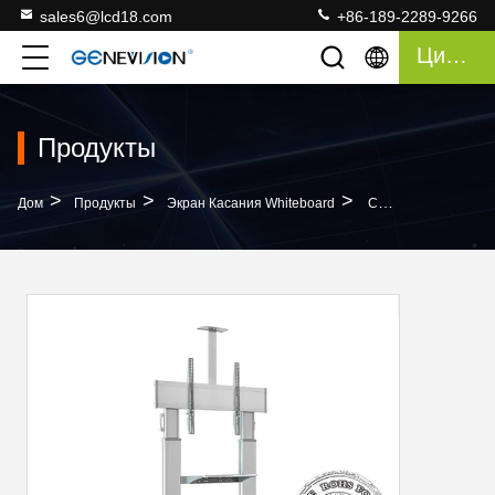
sales6@lcd18.com
+86-189-2289-9266
Цитата
Продукты
>
>
>
Дом
Продукты
Экран Касания Whiteboard
Стойка ТВ Рекламы Алюминиевого Сплава A6061 T6 Передвижная