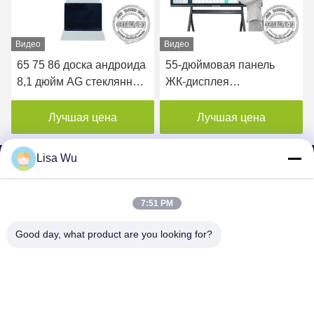
Видео
Видео
65 75 86 доска андроида
55-дюймовая панель
8,1 дюйм AG стеклянная
ЖК-дисплея
I3 умная
Интеллектуальная
взаимодействующее
интерактивная доска
Лучшая цена
Лучшая цена
Whiteboard
Smart Class Handwriting
Digital Board Note
Lisa Wu
7:51 PM
SHENZHEN MERCEDESTECHNOLOGY CO.,
Good day, what product are you looking for?
LTD.
sales6@lcd18.com